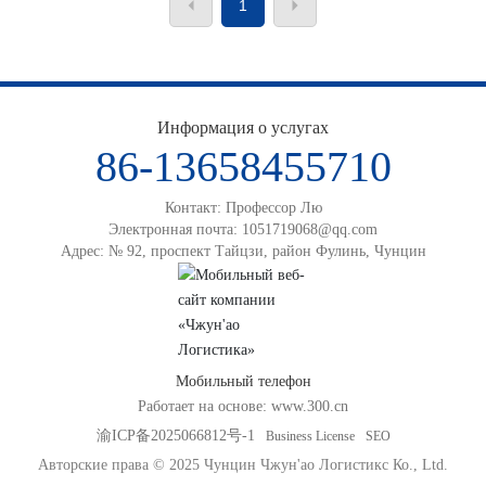
1
развития. Порт Гаолань, ориентируясь на национальную
стратегию «Один пояс — один путь», берёт на себя важную
задачу по развитию промышленной зоны производства
высокотехнологичного оборудования, служит в качестве
национальной энергетической базы и стремится стать
ведущим портом бассейна реки Сицзян. Уже официально
Информация о услугах
открыты несколько специализированных и современных
86-13658455710
причалов, в том числе те, что предназначены для угля
компании Shenhua, минералов компании Xinhe, сухих
Контакт: Профессор Лю
грузов компании Qinfa и СПГ. Кроме того, в эксплуатации
Электронная почта:
1051719068@qq.com
находятся объекты компаний Sany, Jiangmen Steel Pipe,
Адрес: № 92, проспект Тайцзи, район Фулинь, Чунцин
Офшорная нефтебаза, XinHai Energy, Hérun Grains и другие.
Мобильный телефон
Работает на основе:
www.300.cn
渝ICP备2025066812号-1
Business License
SEO
Авторские права © 2025 Чунцин Чжун'ао Логистикс Ко., Ltd.