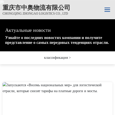
重庆市中奥物流有限公司
CHONGQING ZHONGAO LOGISTICS CO., LTD
Актуальные новости
Актуальные новости
Актуальные новости
Узнайте о последних новостях компании и получите
Узнайте о последних новостях компании и получите
Узнайте о последних новостях компании и получите
представление о самых передовых тенденциях отрасли.
представление о самых передовых тенденциях отрасли.
представление о самых передовых тенденциях отрасли.
классификация >