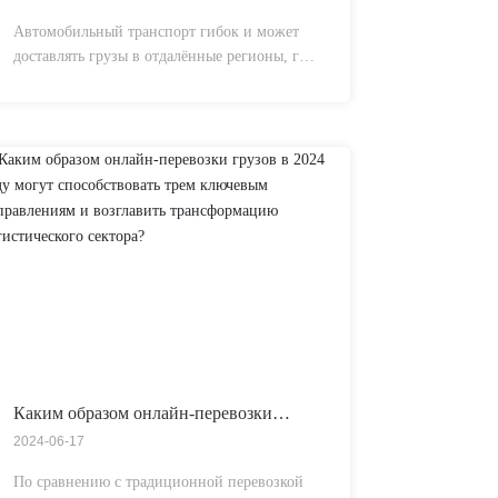
Автомобильный транспорт гибок и может
доставлять грузы в отдалённые регионы, где
нет железных дорог или водных путей.
Именно поэтому автомобильный транспорт
является идеальным вариантом для
перевозок на короткие расстояния и
небольших габаритов. Кроме того,
автомобильный транспорт способен
предоставлять услугу «от двери до двери»,
что обеспечивает удобство клиентам.
Каким образом онлайн-перевозки
грузов в 2024 году могут
2024-06-17
способствовать трем ключевым
направлениям и возглавить
По сравнению с традиционной перевозкой
трансформацию логистического