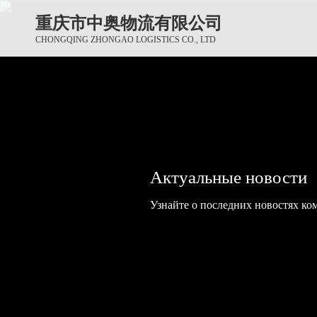
重庆市中奥物流有限公司
CHONGQING ZHONGAO LOGISTICS CO., LTD
Актуальные новости
Актуальные новости
Актуальные новости
Узнайте о последних новостях ко
Узнайте о последних новостях ко
Узнайте о последних новостях ко