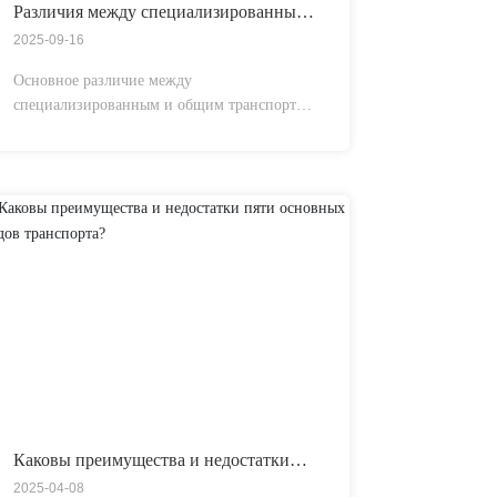
Различия между специализированным
и общим транспортом грузов
2025-09-16
Основное различие между
специализированным и общим транспортом
грузов заключается в способе перевозки,
областях применения и структуре затрат.
Каковы преимущества и недостатки
пяти основных видов транспорта?
2025-04-08