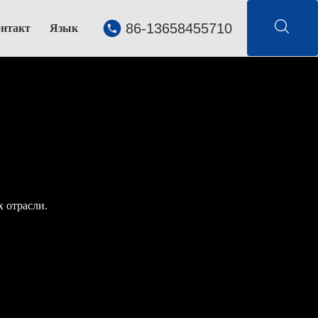
86-13658455710
нтакт
Язык
 отрасли.
 отрасли.
 отрасли.