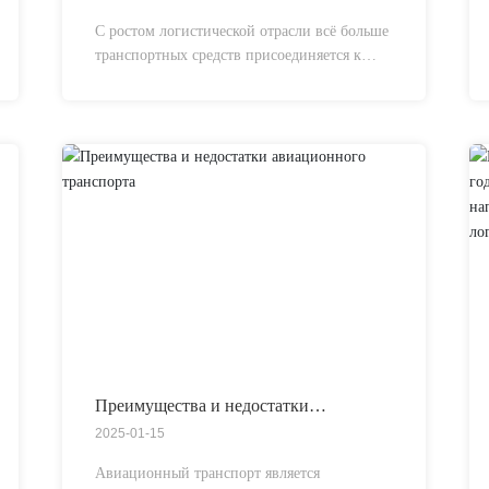
автомобильным дорогам?
С ростом логистической отрасли всё больше
транспортных средств присоединяется к
перевозке грузов по автомобильным
дорогам. Грузовые автомобили очень
разнообразны, и каждый модельный ряд
обладает своими уникальными
характеристиками и сферами применения,
что позволяет им выполнять различные
транспортные задачи в соответствии с их
собственной природой.
Преимущества и недостатки
авиационного транспорта
2025-01-15
Авиационный транспорт является