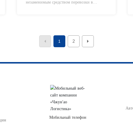
незаменимым средством перевозки в
международной торговле. Развитие
международной торговли также получило
стимул от поддержки авиационного
потенциала, и большинство стран активно
способствуют развитию авиаперевозок. Так
2
1
какие же преимущества и недостатки имеет
авиатранспорт?
Авт
Мобильный телефон
нцин