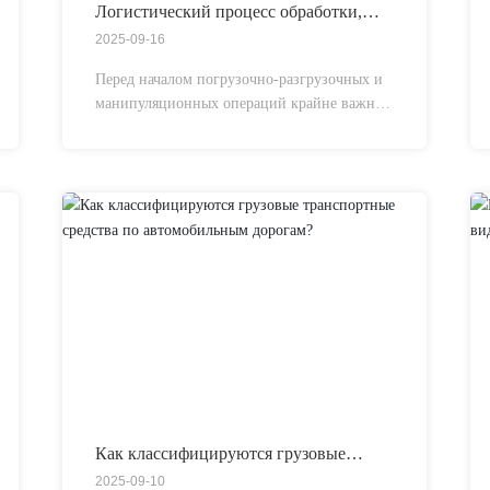
Логистический процесс обработки,
транспортировки и погрузки/разгрузки
2025-09-16
Перед началом погрузочно-разгрузочных и
манипуляционных операций крайне важно
провести тщательную подготовку. Это
включает подтверждение количества, типа и
конечного назначения грузов, а также
правильный выбор средств манипуляции и
распределение персонала с учётом
характеристик продукции.
Как классифицируются грузовые
транспортные средства по
2025-09-10