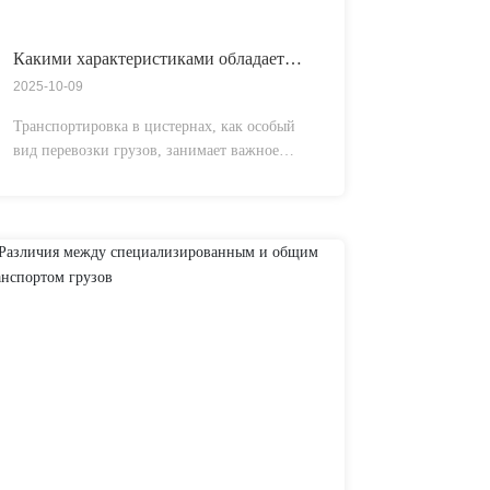
Какими характеристиками обладает
транспорт в цистернах?
2025-10-09
Транспортировка в цистернах, как особый
вид перевозки грузов, занимает важное
место в современной логистической
системе. Она используется
преимущественно для перевозки жидкостей,
газов и некоторых сыпучих материалов и
обладает заметными особенностями и
преимуществами.