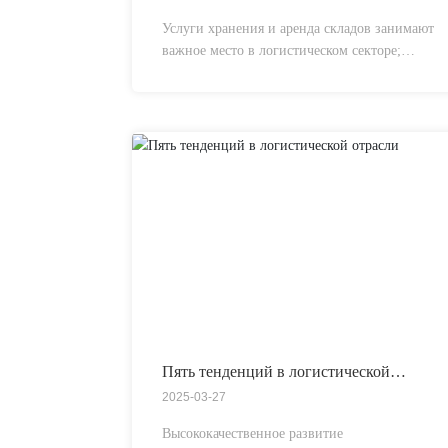
Услуги хранения и аренда складов занимают
важное место в логистическом секторе;
каждый из них обладает уникальными
преимуществами и конкретными сферами
применения.
Пять тенденций в логистической
отрасли
2025-03-27
Высококачественное развитие