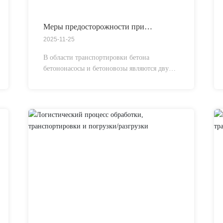
Меры предосторожности при
транспортировке бетоносмесительных
2025-11-25
и самосвальных автомобилей
В области транспортировки бетона
бетононасосы и бетоновозы являются двумя
ключевыми видами оборудования, широко
используемыми в практике. Они играют
незаменимую роль при перевозке бетона с
места производства на строительную
площадку.