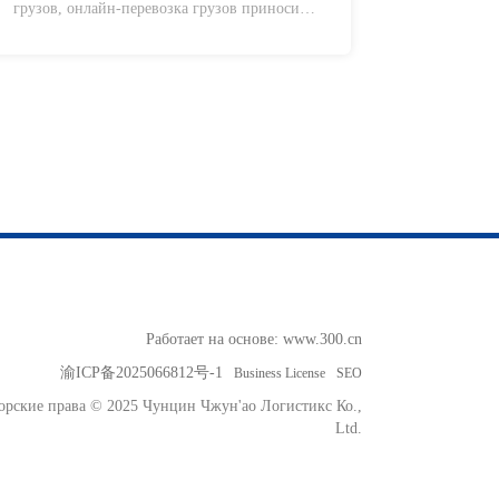
грузов, онлайн-перевозка грузов приносит
сектора?
бесчисленные преимущества различным
аспектам общества, такие как повышение
эффективности логистического сектора,
содействие соблюдению налогового
законодательства в этом секторе, создание
новой логистической экосистемы,
совершенствование и удобство всей
логистической цепочки, а также улучшенная
защита и поддержка различных групп,
участвующих в логистических процессах.
Работает на основе:
www.300.cn
渝ICP备2025066812号-1
Business License
SEO
орские права © 2025 Чунцин Чжун'ао Логистикс Ко.,
Ltd.