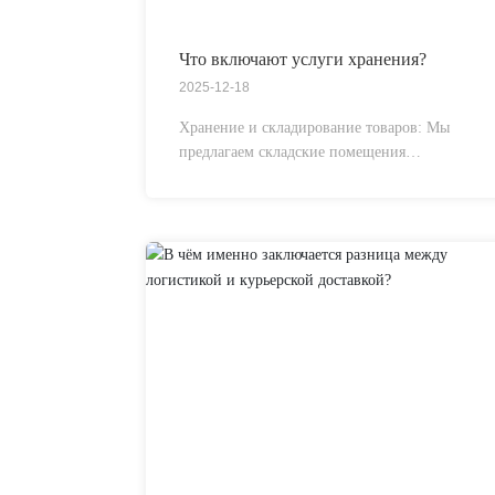
Что включают услуги хранения?
2025-12-18
Хранение и складирование товаров: Мы
предлагаем складские помещения
различной спецификации, подходящие для
различных условий хранения, таких как
комнатная температура, охлаждение и
таможенные зоны свободной торговли, что
гарантирует сохранность качества
продукции.