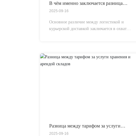
В чём именно заключается разница
между логистикой и курьерской
2025-09-16
доставкой?
Основное различие между логистикой и
курьерской доставкой заключается в охвате
услуг, их получателях и модели операций:
логистика представляет собой комплексную
систему услуг, охватывающую всю цепочку
— включая транспортировку, хранение и
дистрибуцию — и ориентированную
преимущественно на перевозку
крупногабаритных грузов для предприятий.
Разница между тарифом за услуги
хранения и арендой складов
2025-09-16